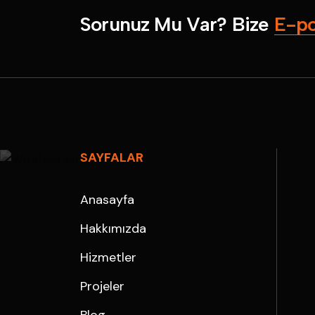
S
o
r
u
n
u
z
M
u
V
a
r
?
B
i
z
e
E
-
p
SAYFALAR
Anasayfa
Hakkımızda
Hizmetler
Projeler