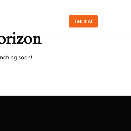
Teklif Al
zda
Projeler
Hizmetler
İletişim
Teklif Al
orizon
unching soon!