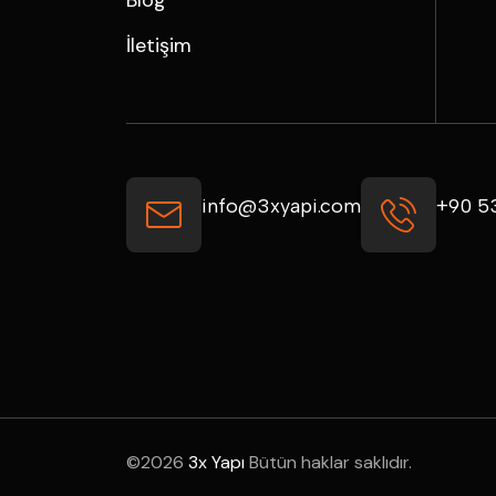
Blog
İletişim
info@3xyapi.com
+90 5
©
2026
3x Yapı
Bütün haklar saklıdır.