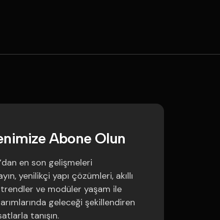
e
n
i
m
i
z
e
A
b
o
n
e
O
l
u
n
’dan en son gelişmeleri
ın, yenilikçi yapı çözümleri, akıllı
trendler ve modüler yaşam ile
sarımlarında geleceği şekillendiren
satlarla tanışın.