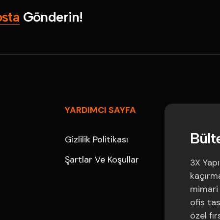
o
s
t
a
G
ö
n
d
e
r
i
n
!
YARDIMCI SAYFA
B
ü
l
t
Gizlilik Politikası
Şartlar Ve Koşullar
3X Yapı
kaçırmay
mimari 
ofis ta
özel fır