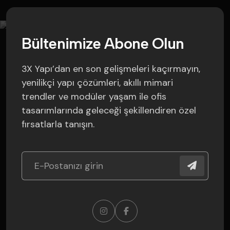
B
ü
l
t
e
n
i
m
i
z
e
A
b
o
n
e
O
l
u
n
3X Yapı’dan en son gelişmeleri kaçırmayın,
yenilikçi yapı çözümleri, akıllı mimari
trendler ve modüler yaşam ile ofis
tasarımlarında geleceği şekillendiren özel
fırsatlarla tanışın.