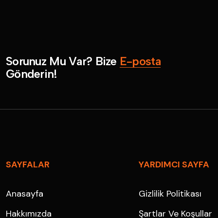
S
o
r
u
n
u
z
M
u
V
a
r
?
B
i
z
e
E
-
p
o
s
t
a
G
ö
n
d
e
r
i
n
!
SAYFALAR
YARDIMCI SAYFA
Anasayfa
Gizlilik Politikası
Hakkımızda
Şartlar Ve Koşullar