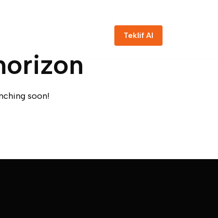
Teklif Al
zda
Projeler
Hizmetler
İletişim
Teklif Al
horizon
unching soon!