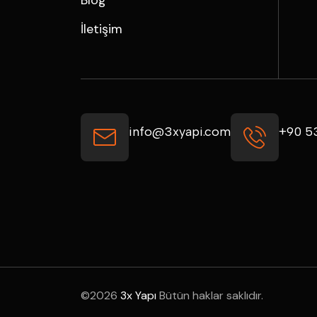
Blog
İletişim
info@3xyapi.com
+90 5
©
2026
3x Yapı
Bütün haklar saklıdır.