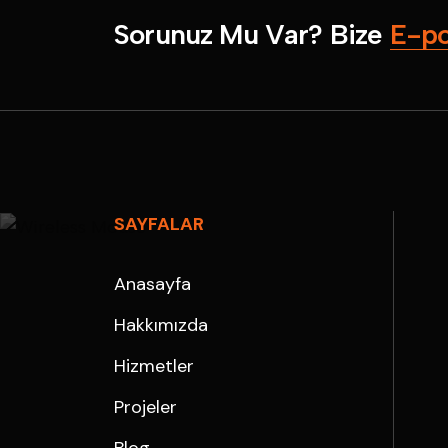
S
o
r
u
n
u
z
M
u
V
a
r
?
B
i
z
e
E
-
p
SAYFALAR
Anasayfa
Hakkımızda
Hizmetler
Projeler