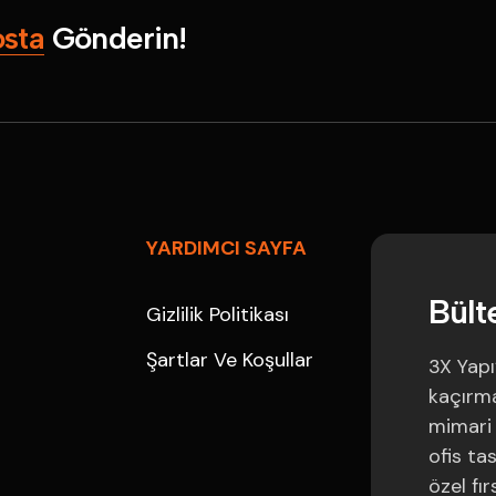
o
s
t
a
G
ö
n
d
e
r
i
n
!
YARDIMCI SAYFA
B
ü
l
t
Gizlilik Politikası
Şartlar Ve Koşullar
3X Yapı
kaçırmay
mimari 
ofis ta
özel fır