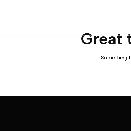
Great 
Something bi