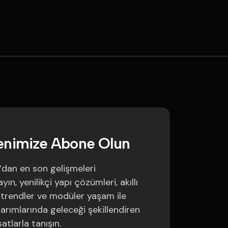
e
n
i
m
i
z
e
A
b
o
n
e
O
l
u
n
’dan en son gelişmeleri
ın, yenilikçi yapı çözümleri, akıllı
trendler ve modüler yaşam ile
sarımlarında geleceği şekillendiren
satlarla tanışın.