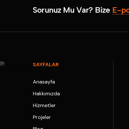
S
o
r
u
n
u
z
M
u
V
a
r
?
B
i
z
e
E
-
p
SAYFALAR
Anasayfa
Hakkımızda
Hizmetler
Projeler