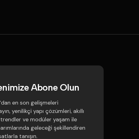
e
n
i
m
i
z
e
A
b
o
n
e
O
l
u
n
’dan en son gelişmeleri
ın, yenilikçi yapı çözümleri, akıllı
trendler ve modüler yaşam ile
sarımlarında geleceği şekillendiren
satlarla tanışın.