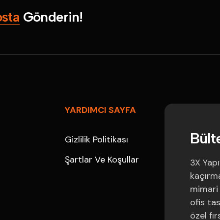
o
s
t
a
G
ö
n
d
e
r
i
n
!
YARDIMCI SAYFA
B
ü
l
t
Gizlilik Politikası
Şartlar Ve Koşullar
3X Yapı
kaçırmay
mimari 
ofis ta
özel fır