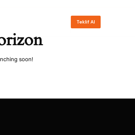
Teklif Al
zda
Projeler
Hizmetler
İletişim
Teklif Al
orizon
unching soon!