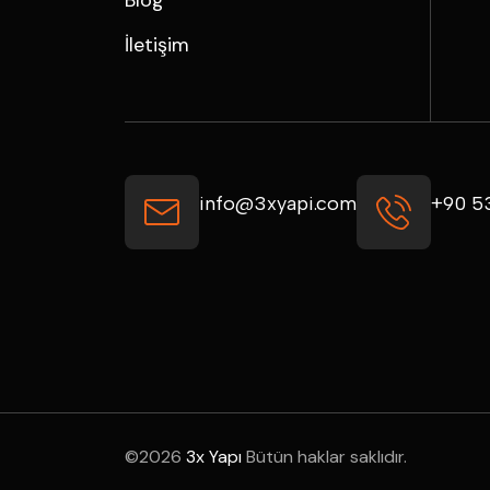
Blog
İletişim
info@3xyapi.com
+90 5
©
2026
3x Yapı
Bütün haklar saklıdır.