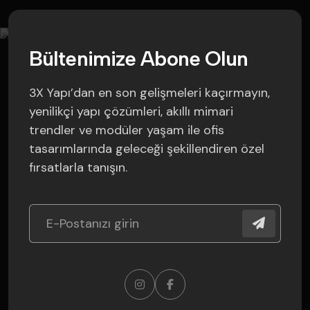
B
ü
l
t
e
n
i
m
i
z
e
A
b
o
n
e
O
l
u
n
3X Yapı’dan en son gelişmeleri kaçırmayın,
yenilikçi yapı çözümleri, akıllı mimari
trendler ve modüler yaşam ile ofis
tasarımlarında geleceği şekillendiren özel
fırsatlarla tanışın.