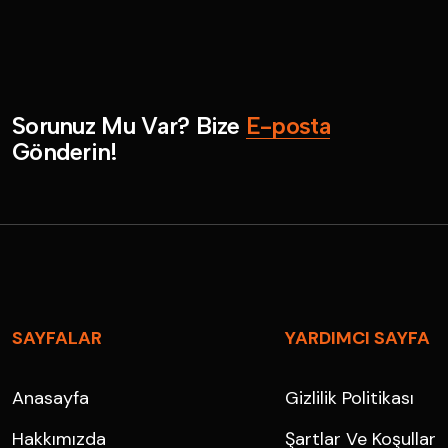
S
o
r
u
n
u
z
M
u
V
a
r
?
B
i
z
e
E
-
p
o
s
t
a
G
ö
n
d
e
r
i
n
!
SAYFALAR
YARDIMCI SAYFA
Anasayfa
Gizlilik Politikası
Hakkımızda
Şartlar Ve Koşullar