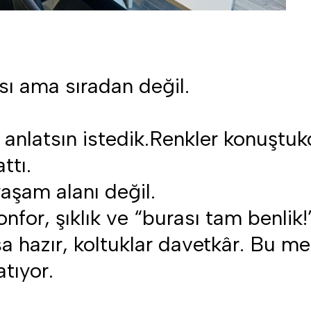
sı ama sıradan değil.
anlatsın istedik.Renkler konuştukç
ttı.
yaşam alanı değil.
for, şıklık ve “burası tam benlik!”
sa hazır, koltuklar davetkâr. Bu me
tıyor.