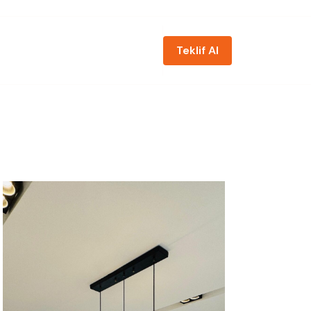
Teklif Al
zda
Projeler
Hizmetler
İletişim
Teklif Al