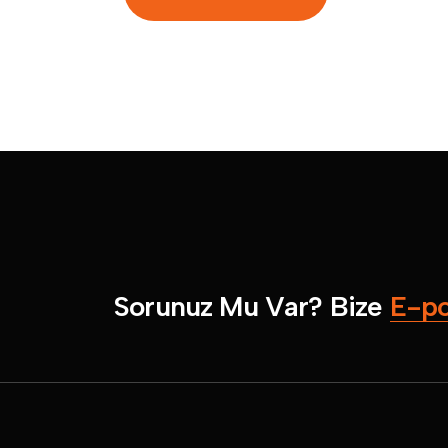
S
o
r
u
n
u
z
M
u
V
a
r
?
B
i
z
e
E
-
p