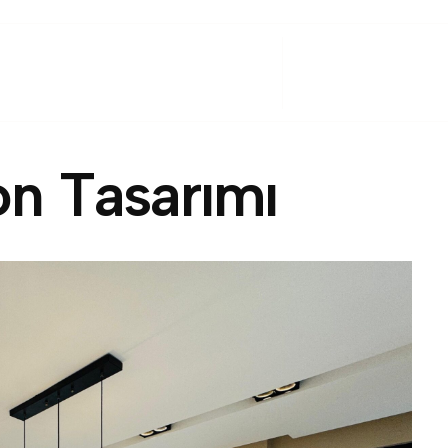
Anasayfa
Hakkımı
o
n
T
a
s
a
r
ı
m
ı