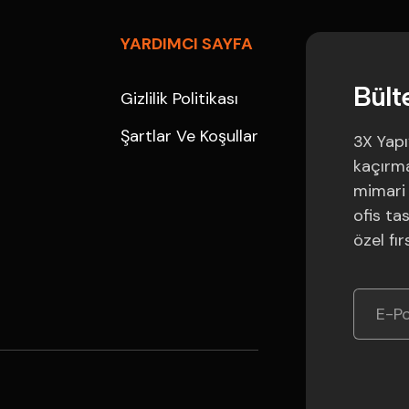
YARDIMCI SAYFA
B
ü
l
t
Gizlilik Politikası
Şartlar Ve Koşullar
3X Yapı
kaçırmay
mimari 
ofis ta
özel fır