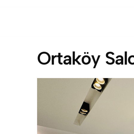
O
r
t
a
k
ö
y
S
a
l