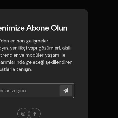
e
n
i
m
i
z
e
A
b
o
n
e
O
l
u
n
’dan en son gelişmeleri
ın, yenilikçi yapı çözümleri, akıllı
trendler ve modüler yaşam ile
sarımlarında geleceği şekillendiren
satlarla tanışın.