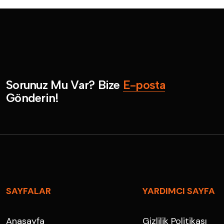
S
o
r
u
n
u
z
M
u
V
a
r
?
B
i
z
e
E
-
p
o
s
t
a
G
ö
n
d
e
r
i
n
!
SAYFALAR
YARDIMCI SAYFA
Anasayfa
Gizlilik Politikası