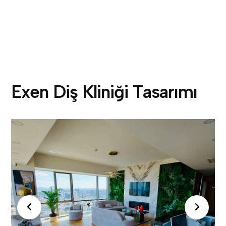
E
x
e
n
D
i
ş
K
l
i
n
i
ğ
i
T
a
s
a
r
ı
m
ı