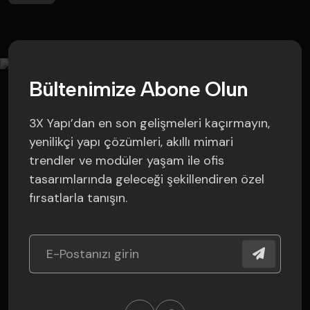
B
ü
l
t
e
n
i
m
i
z
e
A
b
o
n
e
O
l
u
n
3X Yapı’dan en son gelişmeleri kaçırmayın,
yenilikçi yapı çözümleri, akıllı mimari
trendler ve modüler yaşam ile ofis
tasarımlarında geleceği şekillendiren özel
fırsatlarla tanışın.